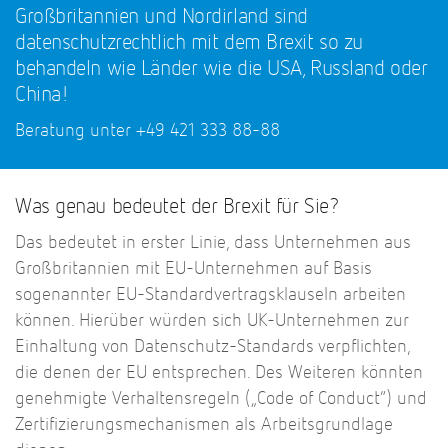
Großbritannien und Nordirland sind
datenschutzrechtlich mit dem Brexit so zu
behandeln wie Länder wie die USA, Russland oder
China!
Beratung unter +49 421 333 88-88
Was genau bedeutet der Brexit für Sie?
Das bedeutet in erster Linie, dass Unternehmen aus
Großbritannien mit EU-Unternehmen auf Basis
sogenannter EU-Standardvertragsklauseln arbeiten
können. Hierüber würden sich UK-Unternehmen zur
Einhaltung von Datenschutz-Standards verpflichten,
die denen der EU entsprechen. Des Weiteren könnten
genehmigte Verhaltensregeln („Code of Conduct“) und
Zertifizierungsmechanismen als Arbeitsgrundlage