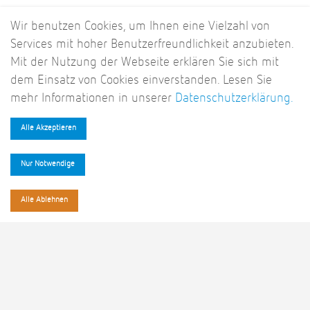
Wir benutzen Cookies, um Ihnen eine Vielzahl von
Services mit hoher Benutzerfreundlichkeit anzubieten.
Mit der Nutzung der Webseite erklären Sie sich mit
dem Einsatz von Cookies einverstanden. Lesen Sie
"ColocationIX bietet nicht nur höchste Sicherheitsstandards für
mehr Informationen in unserer
Datenschutzerklärung.
die RZ-Infrastruktur, sondern zusätzlich ein tolles „grünes“
Energiekonzept mit einer besonders hohen Energieeffizienz.
Alle Akzeptieren
Unsere co-location heißt ColocationIX."
Nur Notwendige
Axel Plaßmeier, NEHLSEN AG
Alle Ablehnen