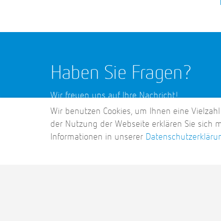
Haben Sie Fragen?
Wir freuen uns auf Ihre Nachricht!
Wir benutzen Cookies, um Ihnen eine Vielzahl
der Nutzung der Webseite erklären Sie sich 
Informationen in unserer
Datenschutzerkläru
ColocationIX Colocation - Racks im Hochsicherheits-Rechenz
ColocationIX GmbH