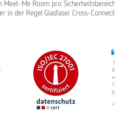
nen Meet-Me Room pro Sicherheitsbereic
 in der Regel Glasfaser Cross-Connects
"
,
B
v
C
g
Jö