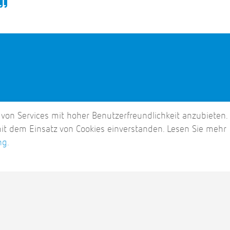
 von Services mit hoher Benutzerfreundlichkeit anzubieten.
mit dem Einsatz von Cookies einverstanden. Lesen Sie mehr
ng.
entrum
Wiki
Rechenzentrum
Meet-Me Room MMR
Mehr Informationen: