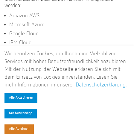
werden:
Amazon AWS
Microsoft Azure
Google Cloud
IBM Cloud
Wir benutzen Cookies, um Ihnen eine Vielzahl von
Direkte Verbindungen nach China machen die digitale
Seidenstraße zur Formel-1 Rennstrecke.
Services mit hoher Benutzerfreundlichkeit anzubieten.
Mit der Nutzung der Webseite erklären Sie sich mit
dem Einsatz von Cookies einverstanden. Lesen Sie
mehr Informationen in unserer
Datenschutzerklärung.
"ColocationIX bietet nicht nur höchste Sicherheitsstandards für
Alle Akzeptieren
die RZ-Infrastruktur, sondern zusätzlich ein tolles „grünes“
Energiekonzept mit einer besonders hohen Energieeffizienz.
Nur Notwendige
Unsere co-location heißt ColocationIX."
Alle Ablehnen
Axel Plaßmeier, NEHLSEN AG