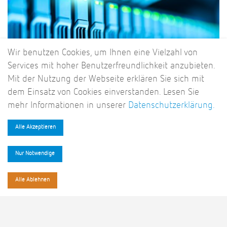
Wir benutzen Cookies, um Ihnen eine Vielzahl von
Services mit hoher Benutzerfreundlichkeit anzubieten.
Mit der Nutzung der Webseite erklären Sie sich mit
dem Einsatz von Cookies einverstanden. Lesen Sie
mehr Informationen in unserer
Datenschutzerklärung.
VMware ESXi Hosting
Alle Akzeptieren
Nur Notwendige
Alle Ablehnen
"ColocationIX bietet nicht nur höchste Sicherheitsstandards für
die RZ-Infrastruktur, sondern zusätzlich ein tolles „grünes“
Energiekonzept mit einer besonders hohen Energieeffizienz.
Unsere co-location heißt ColocationIX."